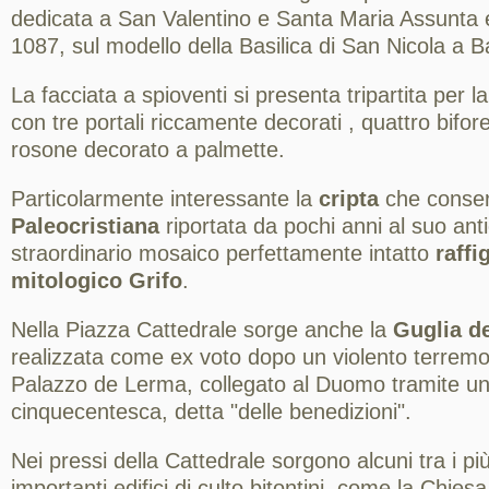
dedicata a San Valentino e Santa Maria Assunta ed
1087, sul modello della Basilica di San Nicola a Ba
La facciata a spioventi si presenta tripartita per 
con tre portali riccamente decorati , quattro bifo
rosone decorato a palmette.
Particolarmente interessante la
cripta
che conser
Paleocristiana
riportata da pochi anni al suo ant
straordinario mosaico perfettamente intatto
raffi
mitologico Grifo
.
Nella Piazza Cattedrale sorge anche la
Guglia d
realizzata come ex voto dopo un violento terremo
Palazzo de Lerma, collegato al Duomo tramite un
cinquecentesca, detta "delle benedizioni".
Nei pressi della Cattedrale sorgono alcuni tra i pi
importanti edifici di culto bitontini, come la Chiesa