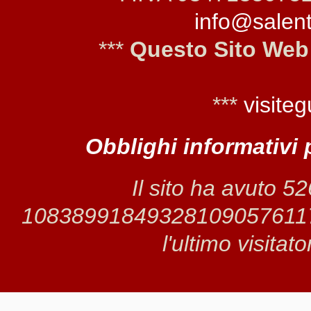
info@salento
***
Questo Sito Web
***
visiteg
Obblighi informativi 
Il sito ha avuto 5
1083899184932810905761174 
l'ultimo visitat