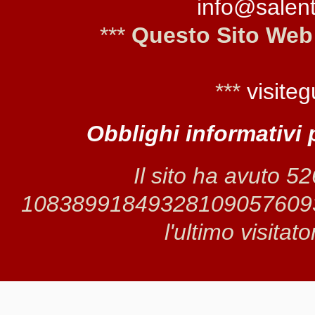
info@salento
***
Questo Sito Web
***
visiteg
Obblighi informativi 
Il sito ha avuto 5
1083899184932810905760937 
l'ultimo visitat