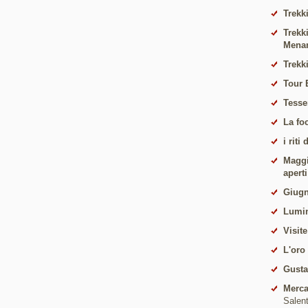
Trekki
Trekk
Mena
Trekk
Tour 
Tesse
La fo
i riti
Maggio
apert
Giugn
Lumin
Visite
L'oro
Gust
Merca
Salen