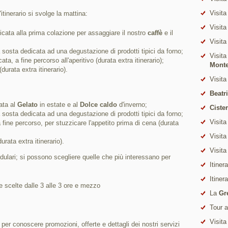
Visita
'itinerario si svolge la mattina:
Visita
cata alla prima colazione per assaggiare il nostro
caffè
e il
Visita
sosta dedicata ad una degustazione di prodotti tipici da forno;
Visita
ta, a fine percorso all'aperitivo (durata extra itinerario);
Mont
(durata extra itinerario).
Visita
Beatr
ata al
Gelato
in estate e al
Dolce caldo
d'inverno;
Ciste
sosta dedicata ad una degustazione di prodotti tipici da forno;
Visita
 fine percorso, per stuzzicare l'appetito prima di cena (durata
Visita
urata extra itinerario).
Visita
ulari; si possono scegliere quelle che più interessano per
Itiner
Itiner
ste scelte dalle 3 alle 3 ore e mezzo
La
Gr
Tour 
Visita
i per conoscere promozioni, offerte e dettagli dei nostri servizi