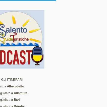
 GLI ITINERARI
ario a
Alberobello
 guidata a
Altamura
 guidata a
Bari
 guidata a
Brindisi