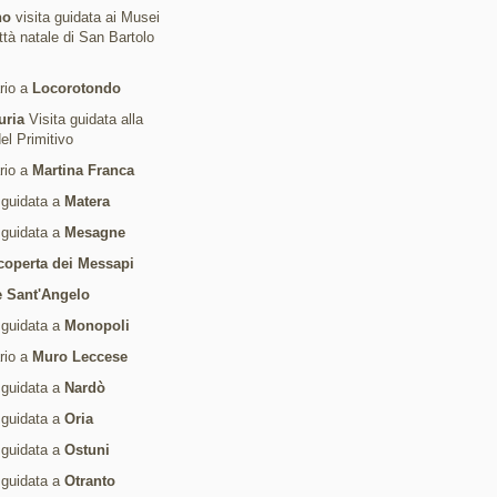
no
visita guidata ai Musei
ittà natale di San Bartolo
ario a
Locorotondo
uria
Visita guidata alla
del Primitivo
ario a
Martina Franca
 guidata a
Matera
 guidata a
Mesagne
coperta dei Messapi
 Sant'Angelo
 guidata a
Monopoli
ario a
Muro Leccese
 guidata a
Nardò
 guidata a
Oria
 guidata a
Ostuni
 guidata a
Otranto