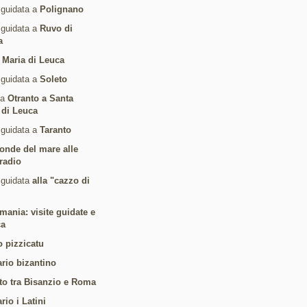
 guidata a
Polignano
 guidata a
Ruvo di
a
 Maria di Leuca
 guidata a
Soleto
da
Otranto a Santa
 di Leuca
 guidata a
Taranto
 onde del mare alle
radio
 guidata
alla "cazzo di
mania: visite guidate e
ca
o pizzicatu
ario bizantino
to tra Bisanzio e Roma
ario i Latini