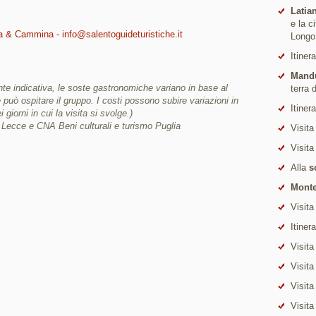
Latia
e la c
a & Cammina - info@salentoguideturistiche.it
Longo
Itiner
Mand
te indicativa, le soste gastronomiche variano in base al
terra 
he può ospitare il gruppo. I costi possono subire variazioni in
Itiner
 giorni in cui la visita si svolge.)
 Lecce e CNA Beni culturali e turismo Puglia
Visita
Visita
Alla
s
Monte
Visita
Itiner
Visita
Visita
Visita
Visita