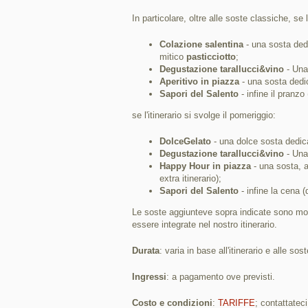
In particolare, oltre alle soste classiche, se l
Colazione salentina
- una sosta dedi
mitico
pasticciotto
;
Degustazione tarallucci&vino
- Una 
Aperitivo in piazza
- una sosta dedica
Sapori del Salento
- infine il pranzo 
se l'itinerario si svolge il pomeriggio:
DolceGelato
- una dolce sosta dedic
Degustazione tarallucci&vino
- Una 
Happy Hour in piazza
- una sosta, a
extra itinerario);
Sapori del Salento
- infine la cena (d
Le soste aggiunteve sopra indicate sono mod
essere integrate nel nostro itinerario.
Durata
: varia in base all'itinerario e alle so
Ingressi
: a pagamento ove previsti.
Costo e condizioni
:
TARIFFE
; contattatec