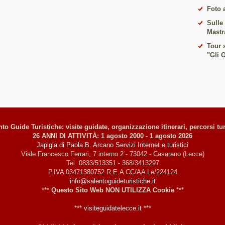
Foto 
Sulle
Mastr
Tour s
"Gli 
to Guide Turistiche: visite guidate, organizzazione itinerari, percorsi tur
26 ANNI DI ATTIVITÀ: 1 agosto 2000 - 1 agosto 2026
Japigia di Paola B. Arcano Servizi Internet e turistici
Viale Francesco Ferrari, 7 interno 2 - 73042 - Casarano (Lecce)
Tel. 0833/513351 - 368/3413297
P.IVA 03471380752 R.E.A CC/AA Le/224124
info@salentoguideturistiche.it
***
Questo Sito Web NON UTILIZZA Cookie
***
***
visiteguidatelecce.it
***