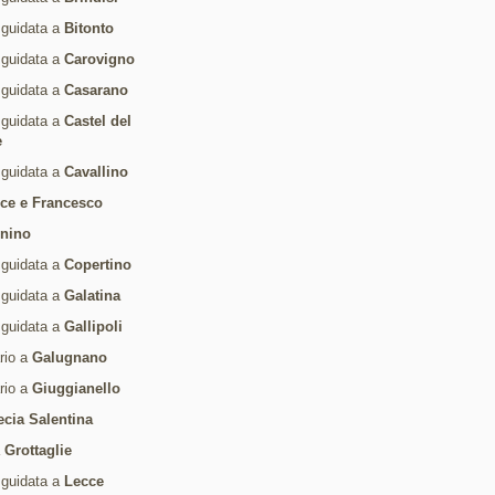
 guidata a
Bitonto
 guidata a
Carovigno
 guidata a
Casarano
 guidata a
Castel del
e
 guidata a
Cavallino
ice e Francesco
rnino
 guidata a
Copertino
 guidata a
Galatina
 guidata a
Gallipoli
ario a
Galugnano
ario a
Giuggianello
ecia Salentina
a
Grottaglie
 guidata a
Lecce