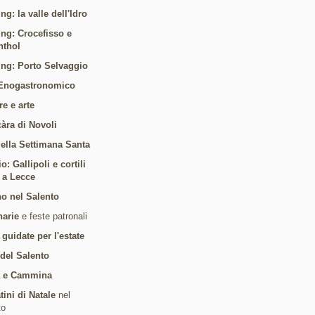
ng: la valle dell'Idro
ing: Crocefisso e
nthol
ing: Porto Selvaggio
Enogastronomico
re e arte
càra di Novoli
 della Settimana Santa
: Gallipoli e cortili
i a Lecce
o nel Salento
arie
e feste patronali
 guidate per l'estate
 del Salento
a e Cammina
tini di Natale
nel
to