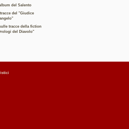
album del Salento
 tracce del "Giudice
angelo"
ulle tracce della fiction
Orologi del Diavolo"
istici