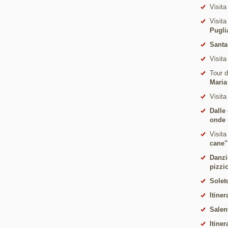
Visita
Visita
Pugli
Santa
Visita
Tour 
Maria
Visita
Dalle
onde 
Visita
cane"
Danzi
pizzi
Solet
Itiner
Salen
Itiner