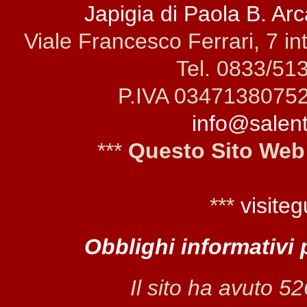
Japigia di Paola B. Arca
Viale Francesco Ferrari, 7 i
Tel. 0833/51
P.IVA 0347138075
info@salento
***
Questo Sito Web
***
visiteg
Obblighi informativi 
Il sito ha avuto 5