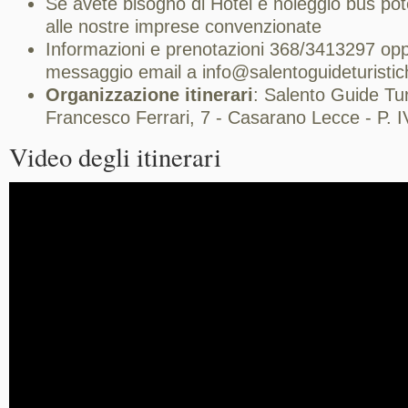
Se avete bisogno di Hotel e noleggio bus pote
alle nostre imprese convenzionate
Informazioni e prenotazioni 368/3413297 opp
messaggio email a info@salentoguideturistich
Organizzazione itinerari
: Salento Guide Tur
Francesco Ferrari, 7 - Casarano Lecce - P.
Video degli itinerari