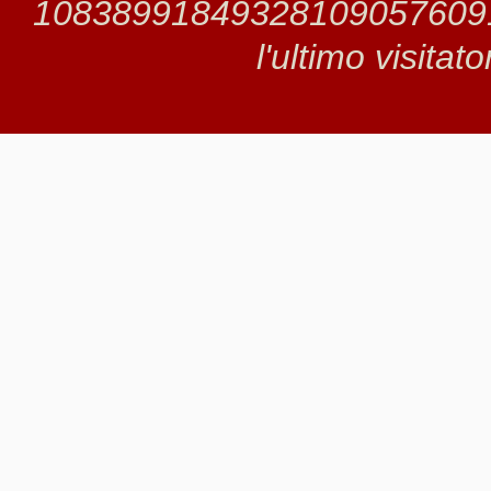
1083899184932810905760915 
l'ultimo visitat