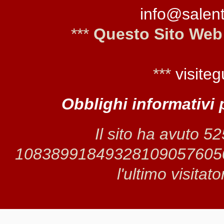
info@salento
***
Questo Sito Web
***
visiteg
Obblighi informativi 
Il sito ha avuto 5
1083899184932810905760500 
l'ultimo visitat