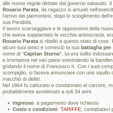
alle nuove regole dettate dal governo sabaudo. I
Rosario Parata
, da ragazzo si arruolò nell'eserc
l'arrivo dei piemontesi, dopo lo scioglimento dell'es
sua Parabità.
Il lavoro scarseggiava e le oppressioni della nuov
che aveva soppiantato la vecchia aristocrazia, er
Rosario Parata
si ribellò a questo stato di cose. 
alcuni suoi amici e cominciò la sua
battaglia per 
nome di “
Capitan Sturno
”, lui era solito indossa
e irrompeva nei vari paesi sventolando la bandie
gridando il nome di Francesco II. Con i suoi com
scompiglio, si faceva annunciare con uno squillo
macchiò di delitti.
Nel 1864 fu catturato e condannato al carcere, 
probabilmente avvelenato a soli 34 anni.
Ingresso
: a pagamento dove richiesto
Costo e condizioni
:
TARIFFE
; contattateci