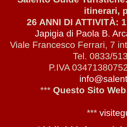
itinerari, 
26 ANNI DI ATTIVITÀ: 1
Japigia di Paola B. Arca
Viale Francesco Ferrari, 7 i
Tel. 0833/51
P.IVA 0347138075
info@salento
***
Questo Sito Web
***
visiteg