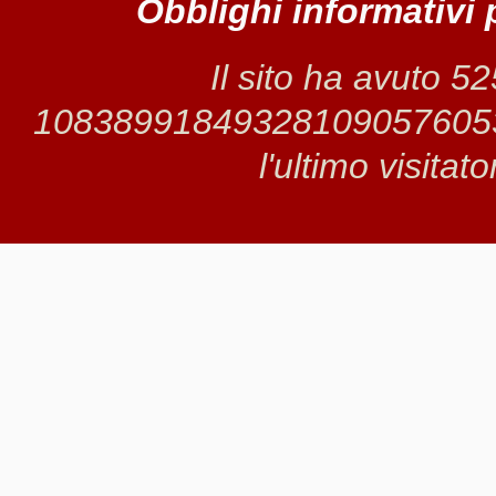
Obblighi informativi 
Il sito ha avuto 5
1083899184932810905760530 
l'ultimo visitat