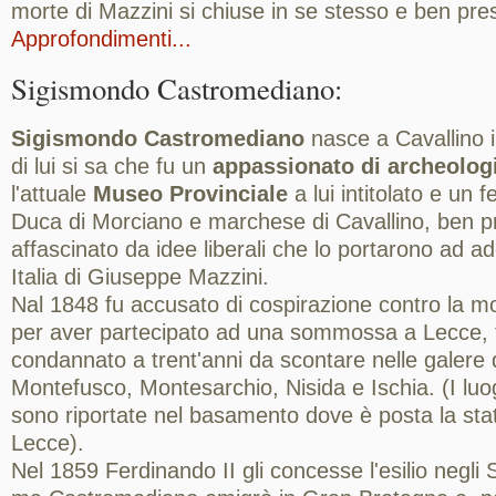
morte di Mazzini si chiuse in se stesso e ben pre
Approfondimenti...
Sigismondo Castromediano:
Sigismondo Castromediano
nasce a Cavallino i
di lui si sa che fu un
appassionato di archeolog
l'attuale
Museo Provinciale
a lui intitolato e un f
Duca di Morciano e marchese di Cavallino, ben p
affascinato da idee liberali che lo portarono ad a
Italia di Giuseppe Mazzini.
Nal 1848 fu accusato di cospirazione contro la m
per aver partecipato ad una sommossa a Lecce, f
condannato a trent'anni da scontare nelle galere 
Montefusco, Montesarchio, Nisida e Ischia. (I luog
sono riportate nel basamento dove è posta la stat
Lecce).
Nel 1859 Ferdinando II gli concesse l'esilio negli S