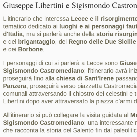
Giuseppe Libertini e Sigismondo Castro
L'itinerario che interessa
Lecce e il risorgiment
tematico dedicato ai
luoghi e ai personaggi faut
d'Italia
, ma si parlerà anche della
storia risorg
e del
brigantaggio
, del
Regno delle Due Sicilie
e dei
Borbone
.
I personaggi di cui si parlerà a Lecce sono
Giuse
Sigismondo Castromediano
; l'itinerario avrà i
proseguirà fino alla
chiesa di Sant'Irene
passan
Panzera
; proseguirà verso piazzetta Castromedian
comunali attraversando il chiostro dei celestini e 
Libertini dopo aver attraversato la piazza d'armi d
All'itinerario si può collegare la visita guidata al
Mu
Sigismondo Castromediano
; una interessante r
che racconta la storia del Salento fin dal paleolitic