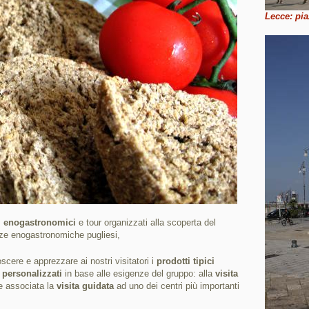
Lecce: pi
si enogastronomici
e tour organizzati alla scoperta del
enze enogastronomiche pugliesi,
oscere e apprezzare ai nostri visitatori i
prodotti tipici
o
personalizzati
in base alle esigenze del gruppo: alla
visita
e associata la
visita guidata
ad uno dei centri più importanti