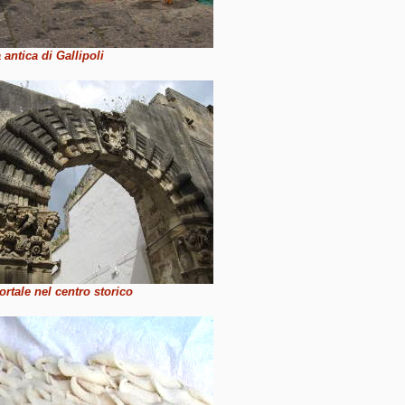
 antica di Gallipoli
ortale nel centro storico