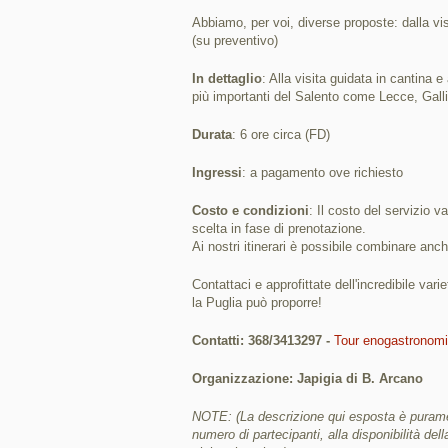
Abbiamo, per voi, diverse proposte: dalla v
(su preventivo)
In dettaglio
: Alla visita guidata in cantina e
più importanti del Salento come Lecce, Gallip
Durata
: 6 ore circa (FD)
Ingressi
: a pagamento ove richiesto
Costo e condizioni
: Il costo del servizio v
scelta in fase di prenotazione.
Ai nostri itinerari è possibile combinare anc
Contattaci e approfittate dell'incredibile var
la Puglia può proporre!
Contatti: 368/3413297 -
Tour enogastronom
Organizzazione: Japigia di B. Arcano
NOTE: (La descrizione qui esposta è purament
numero di partecipanti, alla disponibilità della