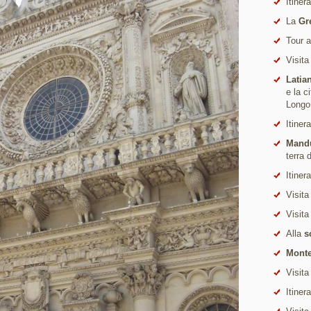
Itiner
La
Gr
Tour 
Visita
Latia
e la c
Longo
Itiner
Mand
terra 
Itiner
Visita
Visita
Alla
s
Monte
Visita
Itiner