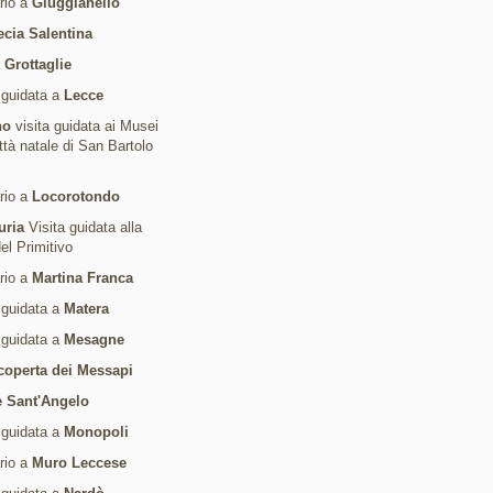
ario a
Giuggianello
ecia Salentina
a
Grottaglie
 guidata a
Lecce
no
visita guidata ai Musei
ittà natale di San Bartolo
ario a
Locorotondo
uria
Visita guidata alla
del Primitivo
ario a
Martina Franca
 guidata a
Matera
 guidata a
Mesagne
coperta dei Messapi
 Sant'Angelo
 guidata a
Monopoli
ario a
Muro Leccese