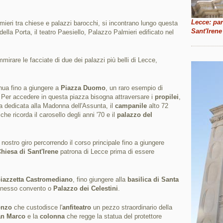
Lecce: par
mieri tra chiese e palazzi barocchi, si incontrano lungo questa
Sant'Irene
ella Porta, il teatro Paesiello, Palazzo Palmieri edificato nel
mirare le facciate di due dei palazzi più belli di Lecce,
nua fino a giungere a
Piazza Duomo
, un raro esempio di
a. Per accedere in questa piazza bisogna attraversare i
propilei
,
 dedicata alla Madonna dell'Assunta, il
campanile
alto 72
che ricorda il carosello degli anni '70 e il
palazzo del
 nostro giro percorrendo il corso principale fino a giungere
hiesa di Sant'Irene
patrona di Lecce prima di essere
iazzetta Castromediano
, fino giungere alla
basilica di Santa
annesso convento o
Palazzo dei Celestini
.
onzo
che custodisce l'
anfiteatro
un pezzo straordinario della
an Marco
e la
colonna
che regge la statua del protettore