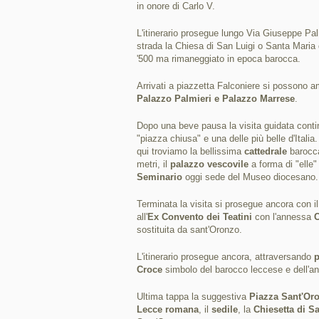
in onore di Carlo V.
L'itinerario prosegue lungo Via Giuseppe Pal
strada la Chiesa di San Luigi o Santa Maria d
'500 ma rimaneggiato in epoca barocca.
Arrivati a piazzetta Falconiere si possono am
Palazzo Palmieri e Palazzo Marrese
.
Dopo una beve pausa la visita guidata conti
"piazza chiusa" e una delle più belle d'Itali
qui troviamo la bellissima
cattedrale
barocca
metri, il
palazzo vescovile
a forma di "elle" 
Seminario
oggi sede del Museo diocesano.
Terminata la visita si prosegue ancora con il
all'
Ex Convento dei Teatini
con l'annessa
C
sostituita da sant'Oronzo.
L'itinerario prosegue ancora, attraversando
p
Croce
simbolo del barocco leccese e dell'
Ultima tappa la suggestiva
Piazza Sant'Or
Lecce romana
, il
sedile
, la
Chiesetta di S