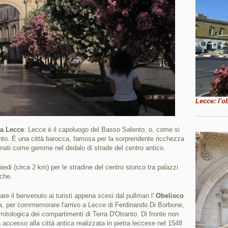
Lecce: l'o
 a Lecce
: Lecce è il capoluogo del Basso Salento, o, come si
nto. È una città barocca, famosa per la sorprendente ricchezza
stonati come gemme nel dedalo di strade del centro antico.
iedi (circa 2 km) per le stradine del centro storico tra palazzi
cche.
dare il benvenuto ai turisti appena scesi dal pullman l'
Obelisco
lla, per commemorare l'arrivo a Lecce di Ferdinando Di Borbone,
 mitologica dei compartimenti di Terra D'Otranto. Di fronte non
ccesso alla città antica realizzata in pietra leccese nel 1548