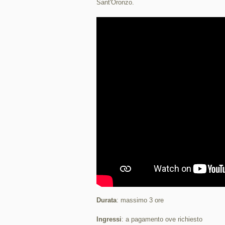
Sant'Oronzo.
Durata
: massimo 3 ore
Ingressi
: a pagamento ove richiesto