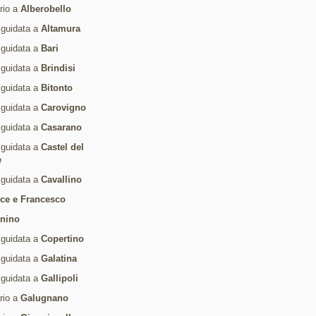
ario a
Alberobello
 guidata a
Altamura
 guidata a
Bari
 guidata a
Brindisi
 guidata a
Bitonto
 guidata a
Carovigno
 guidata a
Casarano
 guidata a
Castel del
e
 guidata a
Cavallino
ice e Francesco
rnino
 guidata a
Copertino
 guidata a
Galatina
 guidata a
Gallipoli
ario a
Galugnano