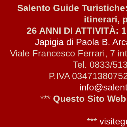
Salento Guide Turistiche:
itinerari, 
26 ANNI DI ATTIVITÀ: 1
Japigia di Paola B. Arca
Viale Francesco Ferrari, 7 i
Tel. 0833/51
P.IVA 0347138075
info@salento
***
Questo Sito Web
***
visiteg