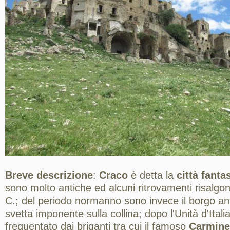
Breve descrizione
:
Craco
è detta la
città fant
sono molto antiche ed alcuni ritrovamenti risalgono
C.; del periodo normanno sono invece il borgo ant
svetta imponente sulla collina; dopo l'Unità d'Itali
frequentato dai briganti tra cui il famoso
Carmine