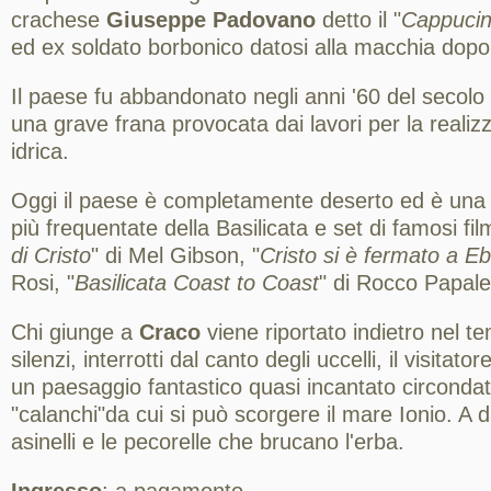
crachese
Giuseppe Padovano
detto il "
Cappuci
ed ex soldato borbonico datosi alla macchia dopo l'
Il paese fu abbandonato negli anni '60 del secolo
una grave frana provocata dai lavori per la realiz
idrica.
Oggi il paese è completamente deserto ed è una d
più frequentate della Basilicata e set di famosi film
di Cristo
" di Mel Gibson, "
Cristo si è fermato a Eb
Rosi, "
Basilicata Coast to Coast
" di Rocco Papaleo
Chi giunge a
Craco
viene riportato indietro nel t
silenzi, interrotti dal canto degli uccelli, il visitat
un paesaggio fantastico quasi incantato circondat
"calanchi"da cui si può scorgere il mare Ionio. A d
asinelli e le pecorelle che brucano l'erba.