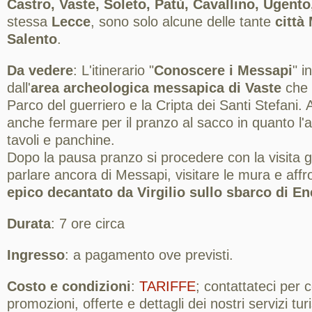
Castro, Vaste, Soleto, Patù, Cavallino, Ugento,
stessa
Lecce
, sono solo alcune delle tante
città
Salento
.
Da vedere
: L'itinerario "
Conoscere i Messapi
" i
dall'
area archeologica messapica di Vaste
che i
Parco del guerriero e la Cripta dei Santi Stefani. 
anche fermare per il pranzo al sacco in quanto l'
tavoli e panchine.
Dopo la pausa pranzo si procedere con la visita 
parlare ancora di Messapi, visitare le mura e affro
epico decantato da Virgilio sullo sbarco di En
Durata
: 7 ore circa
Ingresso
: a pagamento ove previsti.
Costo e condizioni
:
TARIFFE
; contattateci per
promozioni, offerte e dettagli dei nostri servizi turis