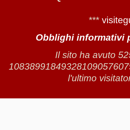
***
visiteg
Obblighi informativi 
Il sito ha avuto 5
1083899184932810905760798 
l'ultimo visitat