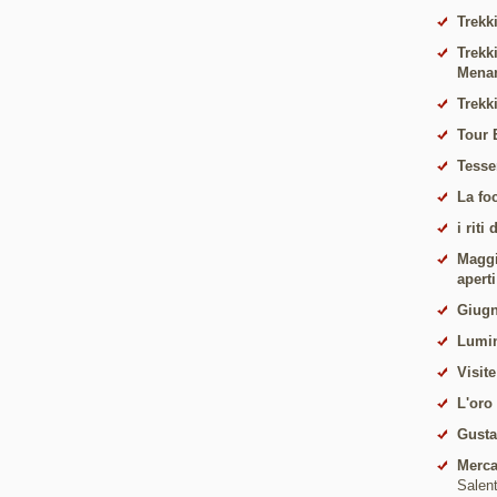
Trekki
Trekk
Mena
Trekk
Tour 
Tesse
La fo
i riti
Maggio
apert
Giugn
Lumin
Visite
L'oro
Gust
Merca
Salen