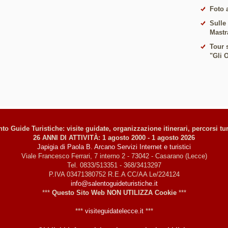
Foto 
Sulle
Mastr
Tour s
"Gli 
to Guide Turistiche: visite guidate, organizzazione itinerari, percorsi tur
26 ANNI DI ATTIVITÀ: 1 agosto 2000 - 1 agosto 2026
Japigia di Paola B. Arcano Servizi Internet e turistici
Viale Francesco Ferrari, 7 interno 2 - 73042 - Casarano (Lecce)
Tel. 0833/513351 - 368/3413297
P.IVA 03471380752 R.E.A CC/AA Le/224124
info@salentoguideturistiche.it
***
Questo Sito Web NON UTILIZZA Cookie
***
***
visiteguidatelecce.it
***