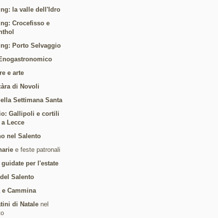
ng: la valle dell'Idro
ing: Crocefisso e
nthol
ing: Porto Selvaggio
Enogastronomico
re e arte
càra di Novoli
 della Settimana Santa
: Gallipoli e cortili
i a Lecce
o nel Salento
arie
e feste patronali
 guidate per l'estate
 del Salento
a e Cammina
tini di Natale
nel
to