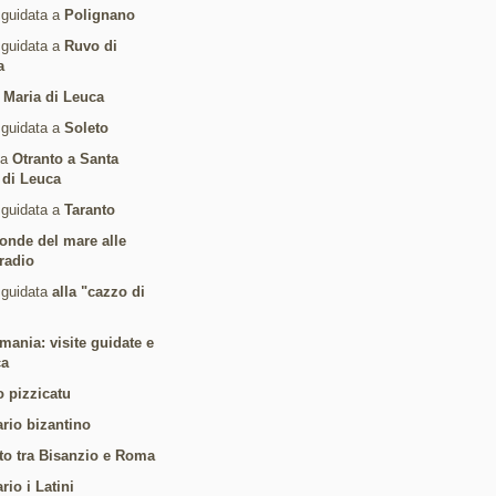
 guidata a
Polignano
 guidata a
Ruvo di
a
 Maria di Leuca
 guidata a
Soleto
da
Otranto a Santa
 di Leuca
 guidata a
Taranto
 onde del mare alle
radio
 guidata
alla "cazzo di
mania: visite guidate e
ca
o pizzicatu
ario bizantino
to tra Bisanzio e Roma
ario i Latini