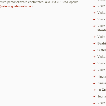
eventivo personalizzato contattateci allo 0833/513351 oppure
Visita
salentoguideturistiche.it
Visita
Visita
Visita
Mont
Visita
Beatr
Ciste
Visita
Visita
Visita
Itiner
Itiner
La
Gr
Tour 
Visita