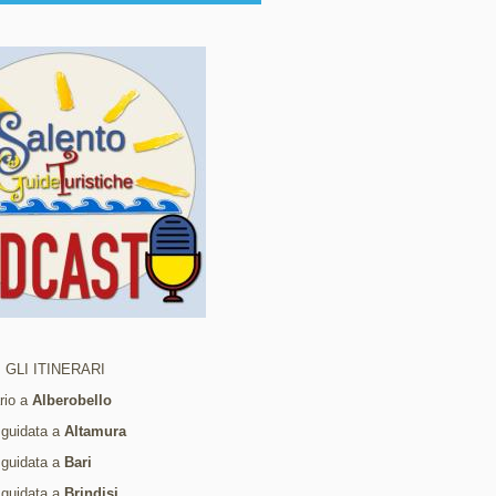
 GLI ITINERARI
ario a
Alberobello
 guidata a
Altamura
 guidata a
Bari
 guidata a
Brindisi