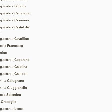
 guidata a
Bitonto
 guidata a
Carovigno
 guidata a
Casarano
 guidata a
Castel del
e
 guidata a
Cavallino
ice e Francesco
rnino
 guidata a
Copertino
 guidata a
Galatina
 guidata a
Gallipoli
ario a
Galugnano
ario a
Giuggianello
ecia Salentina
a
Grottaglie
 guidata a
Lecce