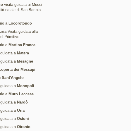
no
visita guidata ai Musei
ittà natale di San Bartolo
ario a
Locorotondo
uria
Visita guidata alla
del Primitivo
ario a
Martina Franca
 guidata a
Matera
 guidata a
Mesagne
coperta dei Messapi
 Sant'Angelo
 guidata a
Monopoli
ario a
Muro Leccese
 guidata a
Nardò
 guidata a
Oria
 guidata a
Ostuni
 guidata a
Otranto