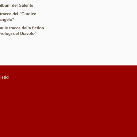
album del Salento
 tracce del "Giudice
angelo"
ulle tracce della fiction
Orologi del Diavolo"
istici