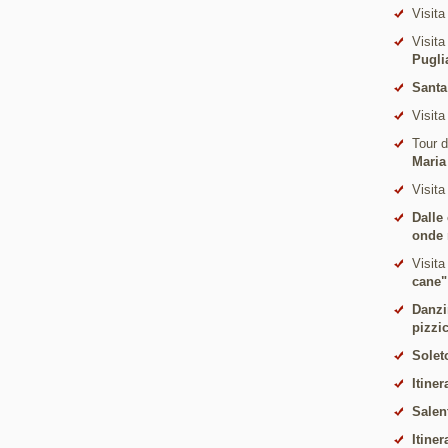
Visita
Visita
Pugli
Santa
Visita
Tour 
Maria
Visita
Dalle
onde 
Visita
cane"
Danzi
pizzi
Solet
Itiner
Salen
Itiner