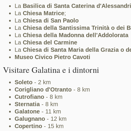
La
Basilica di Santa Caterina d'Alessandr
La
Chiesa Matrice
;
La
Chiesa di San Paolo
La
Chiesa della Santissima Trinità o dei B
La
Chiesa della Madonna dell'Addolorata
La
Chiesa del Carmine
La
Chiesa di Santa Maria della Grazia o d
Museo Civico Pietro Cavoti
Visitare Galatina e i dintorni
Soleto
- 2 km
Corigliano d'Otranto
- 8 km
Cutrofiano
- 8 km
Sternatia
- 8 km
Galatone
- 11 km
Galugnano
- 12 km
Copertino
- 15 km