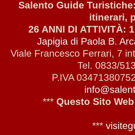
Salento Guide Turistiche:
itinerari, 
26 ANNI DI ATTIVITÀ: 1
Japigia di Paola B. Arca
Viale Francesco Ferrari, 7 i
Tel. 0833/51
P.IVA 0347138075
info@salento
***
Questo Sito Web
***
visiteg