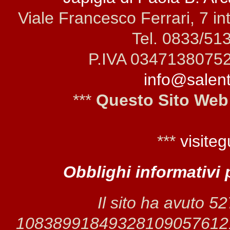
Viale Francesco Ferrari, 7 i
Tel. 0833/51
P.IVA 0347138075
info@salento
***
Questo Sito Web
***
visiteg
Obblighi informativi 
Il sito ha avuto 5
1083899184932810905761211 