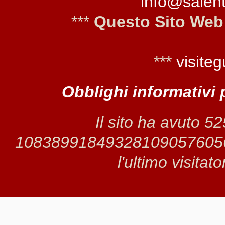
info@salento
***
Questo Sito Web
***
visiteg
Obblighi informativi 
Il sito ha avuto 5
1083899184932810905760566 
l'ultimo visitat