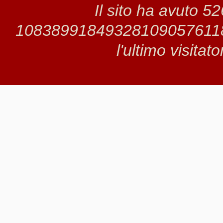
Il sito ha avuto 5
1083899184932810905761189 
l'ultimo visitat