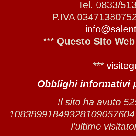
Tel. 0833/51
P.IVA 0347138075
info@salento
***
Questo Sito Web
***
visiteg
Obblighi informativi 
Il sito ha avuto 5
1083899184932810905760413 
l'ultimo visitat