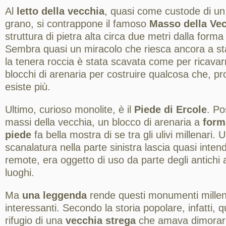
Al
letto della vecchia
, quasi come custode di u
grano, si contrappone il famoso
Masso della Ve
struttura di pietra alta circa due metri dalla form
Sembra quasi un miracolo che riesca ancora a sta
la tenera roccia è stata scavata come per ricava
blocchi di arenaria per costruire qualcosa che, p
esiste più.
Ultimo, curioso monolite, è il
Piede di Ercole
. Po
massi della vecchia, un blocco di arenaria a
form
piede
fa bella mostra di se tra gli ulivi millenari.
scanalatura nella parte sinistra lascia quasi inte
remote, era oggetto di uso da parte degli antichi a
luoghi.
Ma
una leggenda
rende questi monumenti millen
interessanti. Secondo la storia popolare, infatti, q
rifugio di una
vecchia strega
che amava dimorare