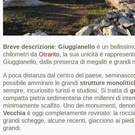
Breve descrizione
:
Giuggianello
è un bellissim
chilometri da
Otranto
, la sua unicità è rappresen
Giuggianello, dalla presenza di megaliti e grandi 
A poca distanza dal centro del paese, seminascosti
possibile ammirare le grandi
strutture monolitic
sempre, incuriosito turisti e studiosi. Si tratta di
g
compatta pietra sedimentaria che millenni di int
minimamente scalfito. Uno dei monumenti, denom
Vecchia
è oggi completamente rovinato: la roccia
grandi schegge, alcune recenti, giacciono ai piedi
grandi.