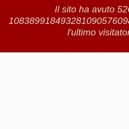
Il sito ha avuto 5
1083899184932810905760982 
l'ultimo visitat