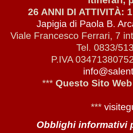
itinerari, 
26 ANNI DI ATTIVITÀ: 1
Japigia di Paola B. Arca
Viale Francesco Ferrari, 7 i
Tel. 0833/51
P.IVA 0347138075
info@salento
***
Questo Sito Web
***
visiteg
Obblighi informativi 