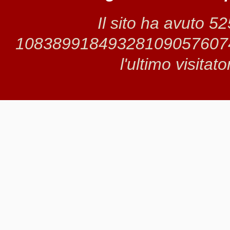
Il sito ha avuto 5
1083899184932810905760746 
l'ultimo visitat