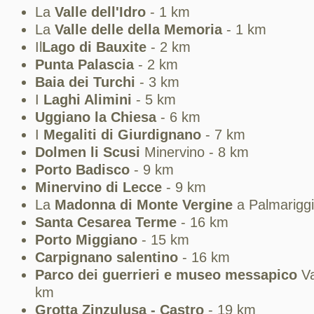
La
Valle dell'Idro
- 1 km
La
Valle delle della Memoria
- 1 km
Il
Lago di Bauxite
- 2 km
Punta Palascia
- 2 km
Baia dei Turchi
- 3 km
I
Laghi Alimini
- 5 km
Uggiano la Chiesa
- 6 km
I
Megaliti di Giurdignano
- 7 km
Dolmen li Scusi
Minervino - 8 km
Porto Badisco
- 9 km
Minervino di Lecce
- 9 km
La
Madonna di Monte Vergine
a Palmariggi
Santa Cesarea Terme
- 16 km
Porto Miggiano
- 15 km
Carpignano salentino
- 16 km
Parco dei guerrieri e museo messapico
Va
km
Grotta Zinzulusa - Castro
- 19 km