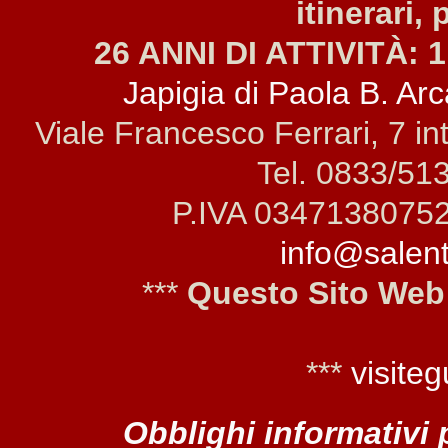
itinerari, 
26 ANNI DI ATTIVITÀ: 1
Japigia di Paola B. Arca
Viale Francesco Ferrari, 7 i
Tel. 0833/51
P.IVA 0347138075
info@salento
***
Questo Sito Web
***
visiteg
Obblighi informativi 