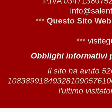
P.IVA 0347138075
info@salento
***
Questo Sito Web
***
visiteg
Obblighi informativi 
Il sito ha avuto 5
1083899184932810905761000 
l'ultimo visitat