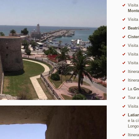
Visita
Mont
Visita
Beatr
Ciste
Visita
Visita
Visita
Itiner
Itiner
La
Gr
Tour 
Visita
Latia
e la c
Longo
Itiner