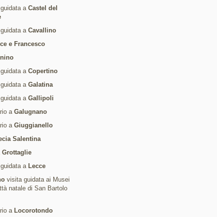
 guidata a
Castel del
e
 guidata a
Cavallino
ice e Francesco
rnino
 guidata a
Copertino
 guidata a
Galatina
 guidata a
Gallipoli
ario a
Galugnano
ario a
Giuggianello
ecia Salentina
a
Grottaglie
 guidata a
Lecce
no
visita guidata ai Musei
ittà natale di San Bartolo
ario a
Locorotondo