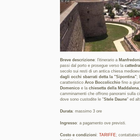
Breve descrizione
: l'itinerario a
Manfredon
passi dal porto e prosegue verso la
cattedr
secolo sui resti di un antica chiesa medioev
dagli occhi sbarrati detta la "Sipontina"
;
caratteristico
Arco Boccolicchio
fino a giu
Domenico
e la
chiesetta della Maddalena
camminamenti che offrono panorami sulla ci
dove sono custodite le "
Stele Daune
" ed alt
Durata
: massimo 3 ore
Ingresso
: a pagamento ove previsti.
Costo e condizioni
:
TARIFFE
; contattatec