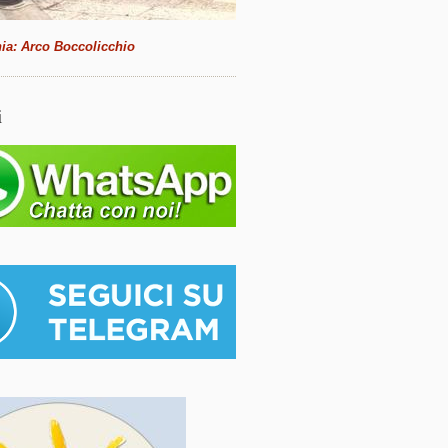
ia: Arco Boccolicchio
i