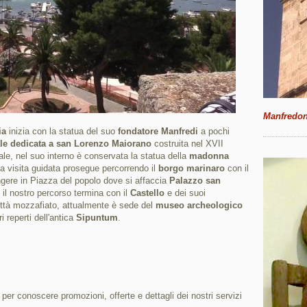
Manfredoni
ia
inizia con la statua del suo
fondatore Manfredi
a pochi
ale dedicata a san Lorenzo Maiorano
costruita nel XVII
ale, nel suo interno è conservata la statua della
madonna
 la visita guidata prosegue percorrendo il
borgo marinaro
con il
ngere in Piazza del popolo dove si affaccia
Palazzo san
, il nostro percorso termina con il
Castello
e dei suoi
ttà mozzafiato, attualmente è sede del
museo archeologico
ri reperti dell'antica
Sipuntum
.
i per conoscere promozioni, offerte e dettagli dei nostri servizi