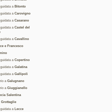
 guidata a
Bitonto
 guidata a
Carovigno
 guidata a
Casarano
 guidata a
Castel del
e
 guidata a
Cavallino
ice e Francesco
rnino
 guidata a
Copertino
 guidata a
Galatina
 guidata a
Gallipoli
ario a
Galugnano
ario a
Giuggianello
ecia Salentina
a
Grottaglie
 guidata a
Lecce