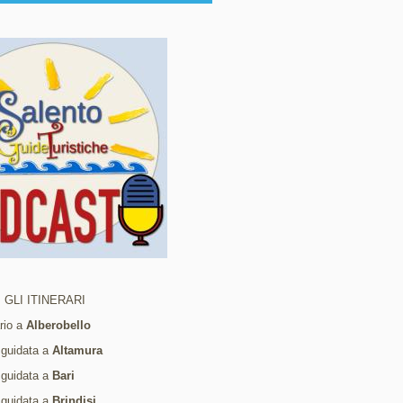
 GLI ITINERARI
ario a
Alberobello
 guidata a
Altamura
 guidata a
Bari
 guidata a
Brindisi