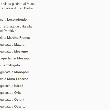
no
visita guidata ai Musei
ittà natale di San Bartolo
ario a
Locorotondo
uria
Visita guidata alla
del Primitivo
ario a
Martina Franca
 guidata a
Matera
 guidata a
Mesagne
coperta dei Messapi
 Sant'Angelo
 guidata a
Monopoli
ario a
Muro Leccese
 guidata a
Nardò
 guidata a
Oria
 guidata a
Ostuni
 guidata a
Otranto