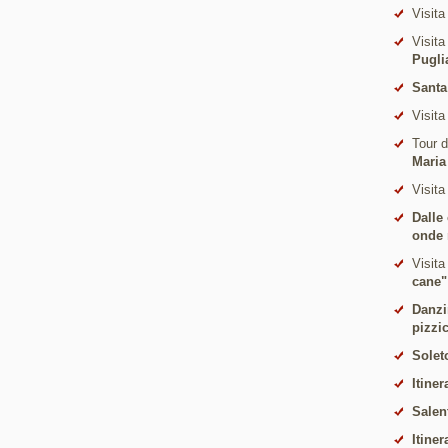
Visita
Visita
Pugli
Santa
Visita
Tour 
Maria
Visita
Dalle
onde 
Visita
cane"
Danzi
pizzi
Solet
Itiner
Salen
Itiner