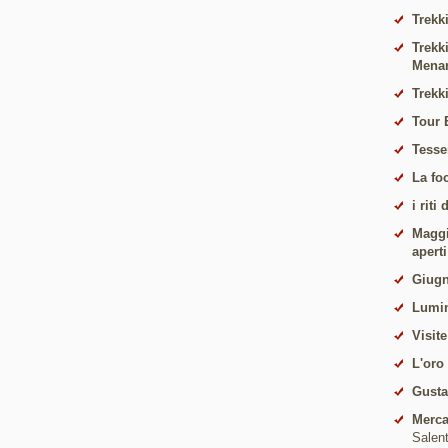
Trekki
Trekk
Mena
Trekk
Tour 
Tesse
La fo
i riti
Maggio
apert
Giugn
Lumin
Visite
L'oro
Gust
Merca
Salen