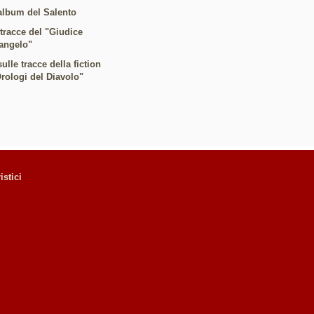
album del Salento
 tracce del "Giudice
angelo"
ulle tracce della fiction
Orologi del Diavolo"
istici