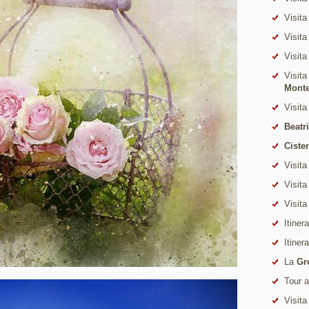
Visita
Visita
Visita
Visita
Mont
Visita
Beatr
Ciste
Visita
Visita
Visita
Itiner
Itiner
La
Gr
Tour 
Visita