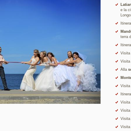
Latia
e la c
Longo
Itiner
Mand
terra 
Itiner
Visita
Visita
Alla
s
Monte
Visita
Itiner
Visita
Visita
Visita
Visita