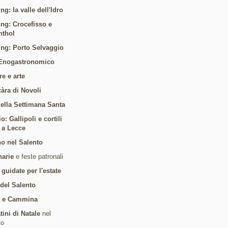
ng: la valle dell'Idro
ing: Crocefisso e
nthol
ing: Porto Selvaggio
Enogastronomico
re e arte
càra di Novoli
 della Settimana Santa
: Gallipoli e cortili
i a Lecce
o nel Salento
arie
e feste patronali
 guidate per l'estate
 del Salento
a e Cammina
tini di Natale
nel
to