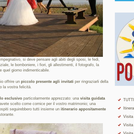
egnativo, si deve pensare agli abiti degli sposi, le fedi,
iale, le bomboniere, i fiori, gli allestimenti, il fotografo, la
 quel giorno indimenticabile.
o offrire un
piccolo presente agli invitati
per ringraziarli della
 la vostra felicità.
alo esclusivo
particolarmente apprezzato: una
visita guidata
TUTTI
 avete scelto come cornice per il vostro matrimonio; una
Itiner
ospiti seguirebbero tutti insieme un
itinerario appositamente
storante.
Visita
Visita
Visita