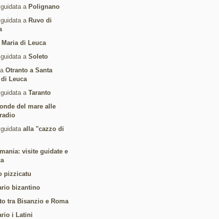
 guidata a
Polignano
 guidata a
Ruvo di
a
 Maria di Leuca
 guidata a
Soleto
da
Otranto a Santa
 di Leuca
 guidata a
Taranto
 onde del mare alle
radio
 guidata
alla "cazzo di
mania: visite guidate e
ca
o pizzicatu
ario bizantino
to tra Bisanzio e Roma
ario i Latini