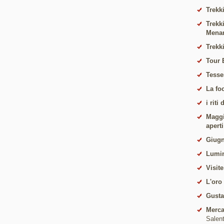
Trekki
Trekk
Mena
Trekk
Tour 
Tesse
La fo
i riti
Maggio
apert
Giugn
Lumin
Visite
L'oro
Gust
Merca
Salen