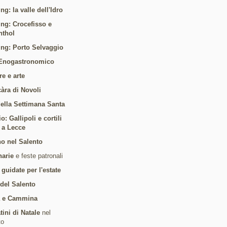
ng: la valle dell'Idro
ing: Crocefisso e
nthol
ing: Porto Selvaggio
Enogastronomico
re e arte
càra di Novoli
 della Settimana Santa
: Gallipoli e cortili
i a Lecce
o nel Salento
arie
e feste patronali
 guidate per l'estate
 del Salento
a e Cammina
tini di Natale
nel
to