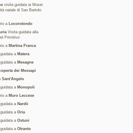
no
visita guidata ai Musei
ittà natale di San Bartolo
ario a
Locorotondo
uria
Visita guidata alla
del Primitivo
ario a
Martina Franca
 guidata a
Matera
 guidata a
Mesagne
coperta dei Messapi
 Sant'Angelo
 guidata a
Monopoli
ario a
Muro Leccese
 guidata a
Nardò
 guidata a
Oria
 guidata a
Ostuni
 guidata a
Otranto