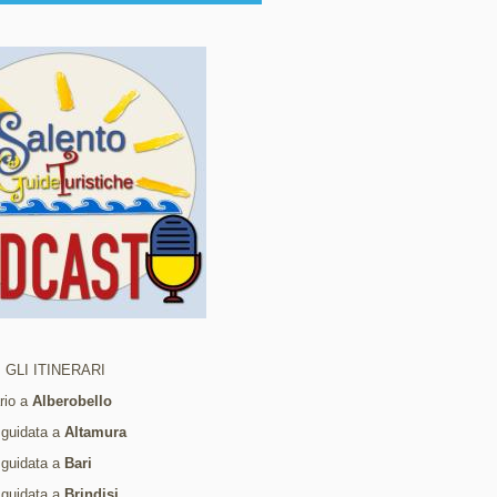
 GLI ITINERARI
ario a
Alberobello
 guidata a
Altamura
 guidata a
Bari
 guidata a
Brindisi