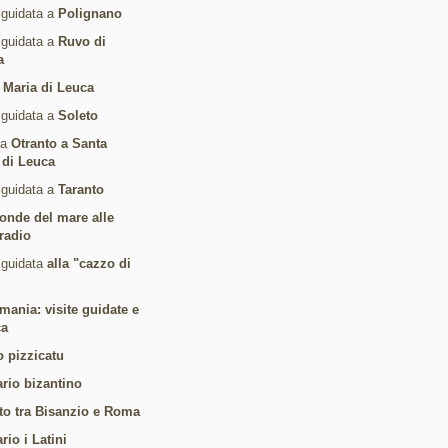
 guidata a
Polignano
 guidata a
Ruvo di
a
 Maria di Leuca
 guidata a
Soleto
da
Otranto a Santa
 di Leuca
 guidata a
Taranto
 onde del mare alle
radio
 guidata
alla "cazzo di
mania: visite guidate e
ca
o pizzicatu
ario bizantino
to tra Bisanzio e Roma
ario i Latini