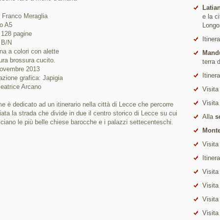
Latia
: Franco Meraglia
e la c
o A5
Longo
 128 pagine
Itiner
 B/N
na a colori con alette
Mand
ura brossura cucito.
terra 
ovembre 2013
Itiner
zione grafica: Japigia
eatrice Arcano
Visita
Visita
me è dedicato ad un itinerario nella città di Lecce che percorre
ciata la strada che divide in due il centro storico di Lecce su cui
Alla
s
cciano le più belle chiese barocche e i palazzi settecenteschi.
Monte
Visita
Itiner
Visita
Visita
Visita
Visita