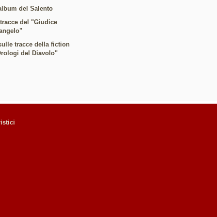
album del Salento
 tracce del "Giudice
angelo"
ulle tracce della fiction
Orologi del Diavolo"
istici