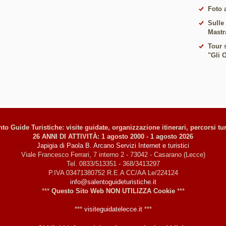
Foto 
Sulle
Mastr
Tour s
"Gli 
to Guide Turistiche: visite guidate, organizzazione itinerari, percorsi tur
26 ANNI DI ATTIVITÀ: 1 agosto 2000 - 1 agosto 2026
Japigia di Paola B. Arcano Servizi Internet e turistici
Viale Francesco Ferrari, 7 interno 2 - 73042 - Casarano (Lecce)
Tel. 0833/513351 - 368/3413297
P.IVA 03471380752 R.E.A CC/AA Le/224124
info@salentoguideturistiche.it
***
Questo Sito Web NON UTILIZZA Cookie
***
***
visiteguidatelecce.it
***