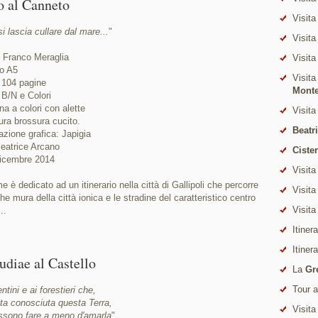
o al Canneto
Visita
si lascia cullare dal mare...
"
Visita
: Franco Meraglia
Visita
o A5
Visita
 104 pagine
Mont
 B/N e Colori
na a colori con alette
Visita
ura brossura cucito.
Beatr
zione grafica: Japigia
eatrice Arcano
Ciste
icembre 2014
Visita
me è dedicato ad un itinerario nella città di Gallipoli che percorre
Visita
che mura della città ionica e le stradine del caratteristico centro
Visita
..
Itiner
Itiner
udiae al Castello
La
Gr
Tour 
ntini e ai forestieri che,
ta conosciuta questa Terra,
Visita
ssono fare a meno d'amarla
"