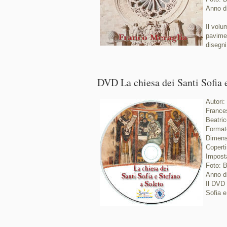
Anno d
Il volu
pavimen
disegni
DVD La chiesa dei Santi Sofia 
Autori:
France
Beatric
Forma
Dimens
Coperti
Imposta
Foto: B
Anno d
Il DVD 
Sofia e