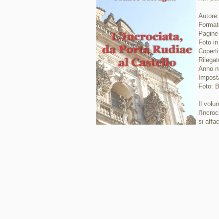
Autore
Format
Pagine
Foto in
Coperti
Rilegat
Anno n
Imposta
Foto: B
Il volu
l'Incro
si affa