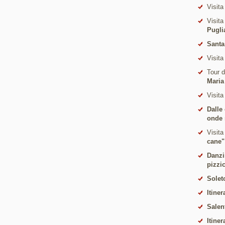
Visita
Visita
Pugli
Santa
Visita
Tour 
Maria
Visita
Dalle
onde 
Visita
cane"
Danzi
pizzi
Solet
Itiner
Salen
Itiner