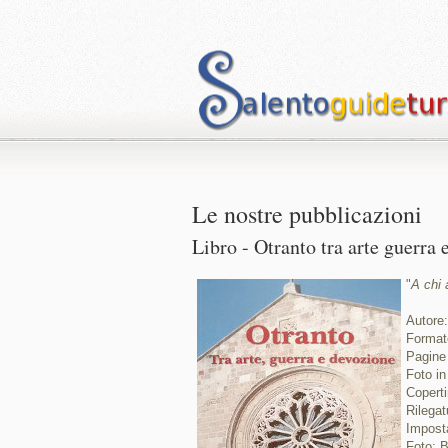
Le nostre pubblicazioni
Libro - Otranto tra arte guerra
"
A chi 
Autore
Format
Pagine
Foto in
Coperti
Rilegat
Imposta
Foto: B