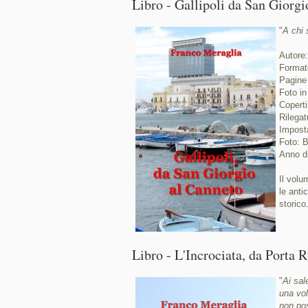
Libro - Gallipoli da San Giorgi
"
A chi 
Autore
Format
Pagine
Foto in
Coperti
Rilegat
Imposta
Foto: B
Anno d
Il volu
le anti
storico.
Libro - L'Incrociata, da Porta R
"
Ai sale
una vol
non po