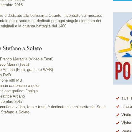
icembre 2018
me è dedicato alla bellissima Otranto, incentrato sul mosaico
tale a cui sono stati dedicati per ogni singolo elemento dei
 originali e la cruenta battaglia del 1480
e Stefano a Soleto
 Franco Meraglia (Video e Testi)
sco Manni (Testi)
e Arcano (Foto, grafica e WEB)
to DVD
ione 680 MB
na in cartoncino a colori
zione grafica: Japigia
eatrice Arcano
TUTTI
icembre 2017
Itiner
contiene video, foto e testi; è dedicato alla chiesetta dei Santi
 Stefano a Soleto
Visita
Visita
Visita