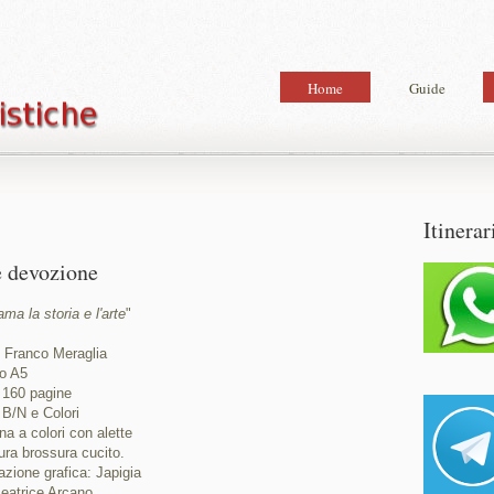
Home
Guide
Itinerar
 e devozione
ama la storia e l'arte
"
: Franco Meraglia
o A5
 160 pagine
 B/N e Colori
na a colori con alette
ura brossura cucito.
zione grafica: Japigia
eatrice Arcano