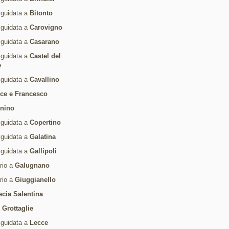
 guidata a
Bitonto
 guidata a
Carovigno
 guidata a
Casarano
 guidata a
Castel del
e
 guidata a
Cavallino
ice e Francesco
rnino
 guidata a
Copertino
 guidata a
Galatina
 guidata a
Gallipoli
ario a
Galugnano
ario a
Giuggianello
ecia Salentina
a
Grottaglie
 guidata a
Lecce